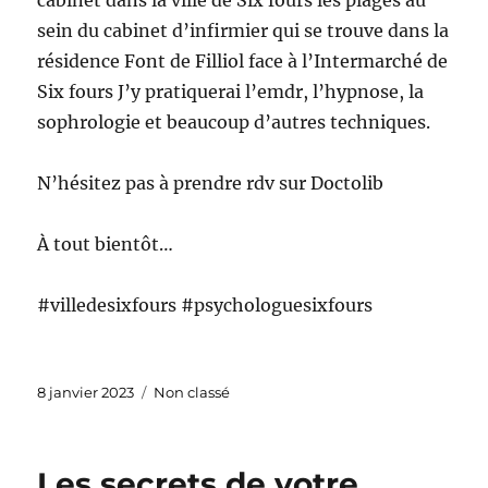
cabinet dans la ville de Six fours les plages au
sein du cabinet d’infirmier qui se trouve dans la
résidence Font de Filliol face à l’Intermarché de
Six fours J’y pratiquerai l’emdr, l’hypnose, la
sophrologie et beaucoup d’autres techniques.
N’hésitez pas à prendre rdv sur Doctolib
À tout bientôt…
#villedesixfours #psychologuesixfours
Publié
Catégories
8 janvier 2023
Non classé
le
Les secrets de votre