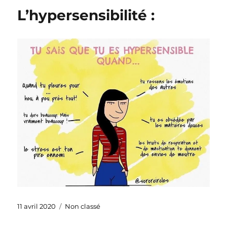
L’hypersensibilité :
Publié
Catégories
11 avril 2020
Non classé
le