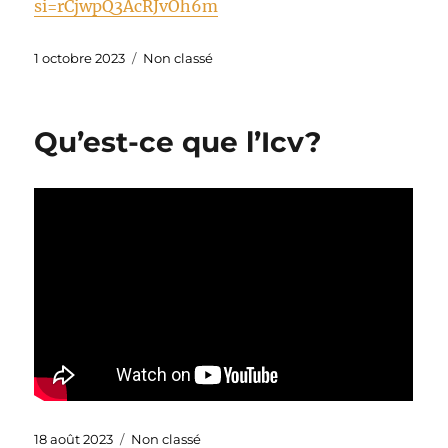
si=rCjwpQ3AcRJvOh6m
Publié
Catégories
1 octobre 2023
Non classé
le
Qu’est-ce que l’Icv?
Publié
Catégories
18 août 2023
Non classé