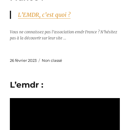
L’EMDR, c’est quoi ?
Vous ne connaissez pas l’association emdr France ? N’hésitez
pas à la découvrir sur leur site …
Publié
Catégories
26 février 2023
Non classé
le
L’emdr :