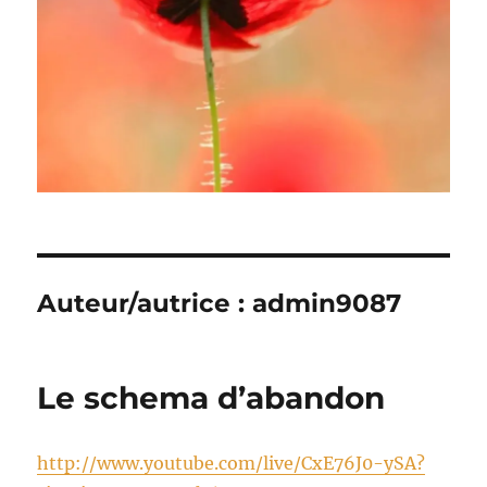
Auteur/autrice :
admin9087
Le schema d’abandon
http://www.youtube.com/live/CxE76J0-ySA?