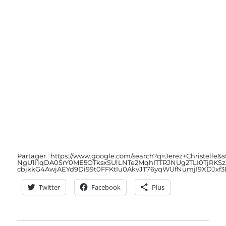
Partager : https://www.google.com/search?q=Jerez+Christelle
NgU1I1qDA0SrY0ME5OTksxSUlLNTe2MqhITTRJNUg2TLI0TjRKSzZ
cbjkkG4AwjAEYd9Di99t0FFKtIu0AkvJT76yqWUfNumjI9XDJx
Twitter
Facebook
Plus