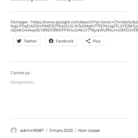
Partager : https://www.google.com/search?q=Jerez+Christelle
NgU1I1qDA0SrY0ME5OTksxSUlLNTe2MqhITTRJNUg2TLI0TjRKSzZ
cbjkkG4AwjAEYd9Di99t0FFKtIu0AkvJT76yqWUfNumjI9XDJx
Twitter
Facebook
Plus
J’aime ça :
chargement…
Auteur
Publié
Catégories
admin9087
3 mars 2023
Non classé
le