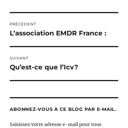
Navigation
PRÉCÉDENT
de
L’association EMDR France :
Publication
précédente :
l’article
SUIVANT
Qu’est-ce que l’Icv?
Publication
suivante :
ABONNEZ-VOUS À CE BLOG PAR E-MAIL.
Saisissez votre adresse e-mail pour vous