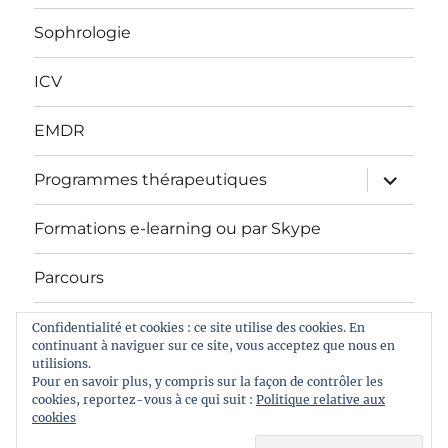
Sophrologie
ICV
EMDR
ouvrir
Programmes thérapeutiques
le
sous-
menu
Formations e-learning ou par Skype
Parcours
Tarifs
Confidentialité et cookies : ce site utilise des cookies. En
continuant à naviguer sur ce site, vous acceptez que nous en
utilisions.
Pour en savoir plus, y compris sur la façon de contrôler les
cookies, reportez-vous à ce qui suit :
Politique relative aux
Psychologue Var83 : Psychothérapie – Sophrologie –
cookies
Hypnose – Jerez Christelle Psychologue clinicienne du