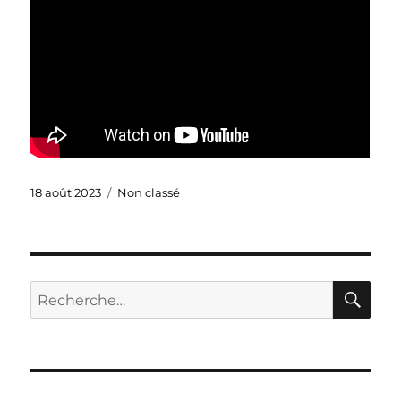
Publié
Catégories
18 août 2023
Non classé
le
RE
Recherche
pour :