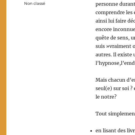
le
Catégories
Non classé
personne durant
comprendre les 
ainsi lui faire d
encore inconnue
quête de sens, 
suis »vraiment o
autres. Il exist
l’hypnose,l’emdr
Mais chacun d’e
seul(e) sur soi 
le notre?
Tout simplement
en lisant des li