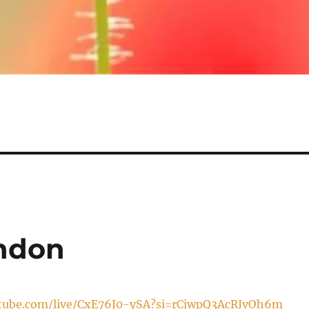
ndon
tube.com/live/CxE76J0-ySA?si=rCjwpQ3AcRJvOh6m