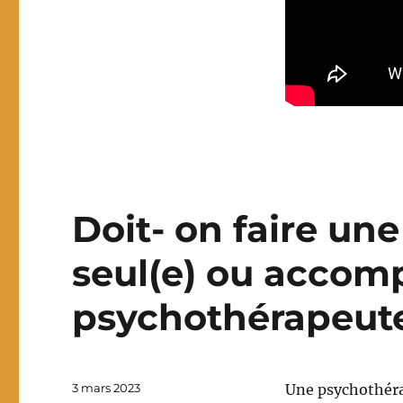
Doit- on faire un
seul(e) ou accom
psychothérapeut
Publié
3 mars 2023
Une psychothéra