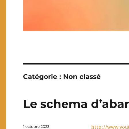
Catégorie :
Non classé
Le schema d’aba
Publié
1 octobre 2023
http://www.you