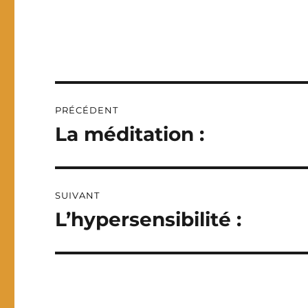
Navigation
PRÉCÉDENT
de
La méditation :
Publication
précédente :
l’article
SUIVANT
L’hypersensibilité :
Publication
suivante :