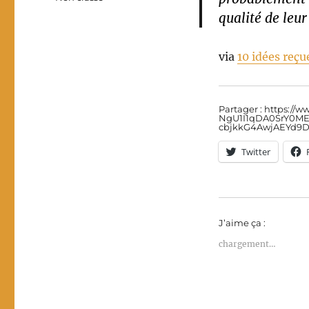
qualité de leur
via
10 idées re
Partager : https:/
NgU1I1qDA0SrY0ME
cbjkkG4AwjAEYd9D
Twitter
J’aime ça :
chargement…