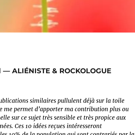
eil — ALIÉNISTE & ROCKOLOGUE
blications similaires pullulent déjà sur la toile
e me permet d’apporter ma contribution plus ou
le sur ce sujet très sensible et très propice aux
nées. Ces 10 idées reçues intéresseront
es 10% de la population qui sont contrariés par la