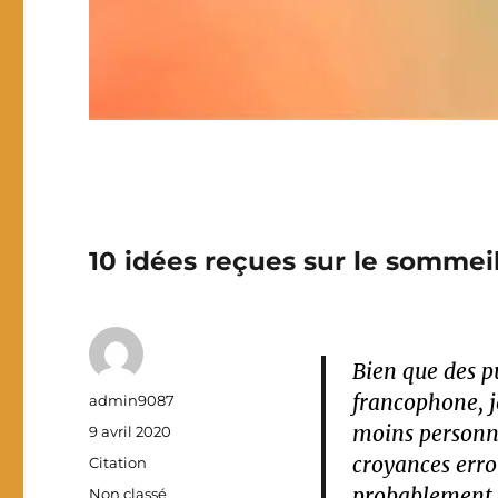
10 idées reçues sur le somm
Bien que des pu
francophone, j
Auteur
admin9087
moins personnel
Publié
9 avril 2020
le
croyances erro
Format
Citation
probablement l
Catégories
Non classé