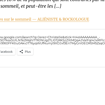
 sommeil, et peut-être les […]
çues sur le sommeil — ALIÉNISTE & ROCKOLOGUE
/www.google.com/search?q=Jerez+Christelle&stick=H4sIAAAAAAAA_-
5OTksxSUlLNTe2MqhITTRJNUg2TLI0TjRKSzZIXMQq4JValFql4JxRlFlc
i99t0FFKtIu0AkvJT76yqWUfNumjI9XDJxf3En7MyGnl0EORSM5ZsqO
Facebook
Plus