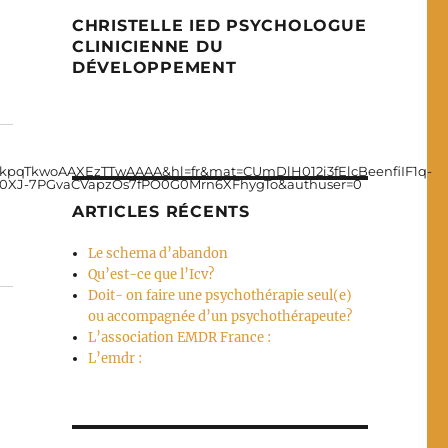
CHRISTELLE IED PSYCHOLOGUE
CLINICIENNE DU
DÉVELOPPEMENT
kpqTkwoAAXEzTTwAAAA&hl=fr&mat=CUmDlH012i3fElcBeenfiIF1q-
0XJ-7PGvaCVapzOs7fPO0G0Mrn6XFhygTo&authuser=0
ARTICLES RÉCENTS
Le schema d’abandon
Qu’est-ce que l’Icv?
Doit- on faire une psychothérapie seul(e)
ou accompagnée d’un psychothérapeute?
L’association EMDR France :
L’emdr :