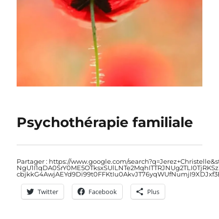
Psychothérapie familiale
Partager : https://www.google.com/search?q=Jerez+Christelle
NgU1I1qDA0SrY0ME5OTksxSUlLNTe2MqhITTRJNUg2TLI0TjRKSzZ
cbjkkG4AwjAEYd9Di99t0FFKtIu0AkvJT76yqWUfNumjI9XDJx
Twitter
Facebook
Plus