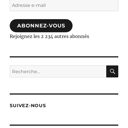
Adresse
e-
mail
ABONNEZ-VOUS
Rejoignez les 2 234 autres abonnés
RE
Recherche
pour :
SUIVEZ-NOUS