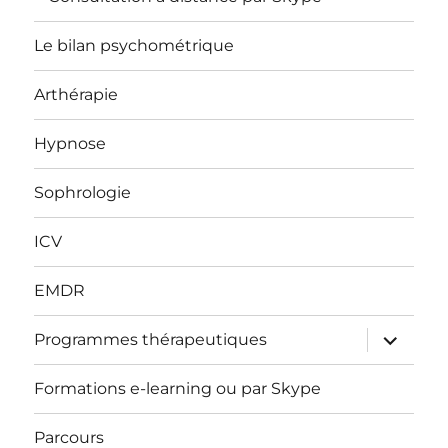
Le bilan psychométrique
Arthérapie
Hypnose
Sophrologie
ICV
EMDR
ouvrir
Programmes thérapeutiques
le
sous-
menu
Formations e-learning ou par Skype
Parcours