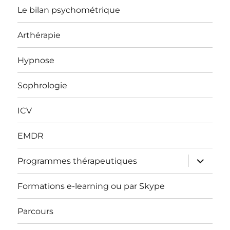
menu
Le bilan psychométrique
Arthérapie
Hypnose
Sophrologie
ICV
EMDR
ouvrir
Programmes thérapeutiques
le
sous-
menu
Formations e-learning ou par Skype
Parcours