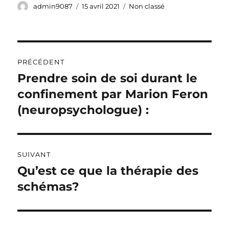
Auteur
Publié
Catégories
admin9087
15 avril 2021
Non classé
le
Navigation
PRÉCÉDENT
de
Prendre soin de soi durant le
Publication
précédente :
confinement par Marion Feron
l’article
(neuropsychologue) :
SUIVANT
Qu’est ce que la thérapie des
Publication
suivante :
schémas?