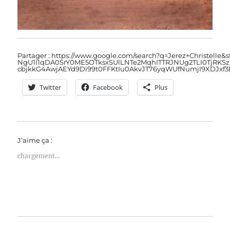
Partager : https://www.google.com/search?q=Jerez+Christelle
NgU1I1qDA0SrY0ME5OTksxSUlLNTe2MqhITTRJNUg2TLI0TjRKSzZ
cbjkkG4AwjAEYd9Di99t0FFKtIu0AkvJT76yqWUfNumjI9XDJx
Twitter
Facebook
Plus
J’aime ça :
chargement…