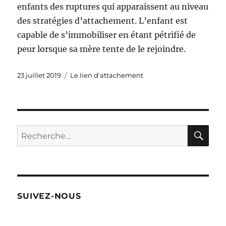
enfants des ruptures qui apparaissent au niveau
des stratégies d’attachement. L’enfant est
capable de s’immobiliser en étant pétrifié de
peur lorsque sa mère tente de le rejoindre.
Publié
Catégories
23 juillet 2019
Le lien d'attachement
le
RE
Recherche
pour :
SUIVEZ-NOUS